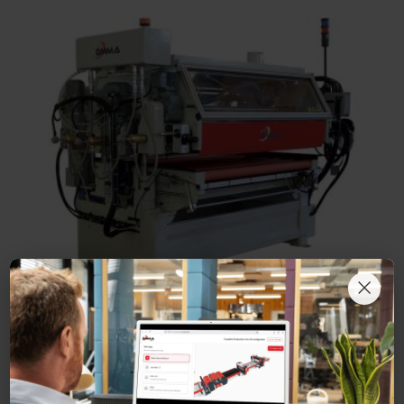
×
Encolleuse HGS - RC
HGS-RC - Encolleuse à rouleaux pour colle thermofusibles (Hot-Melt)
adaptée pour encoller des matériaux décoratifs très fins de type Hi-Gloss
ou Super-Mat