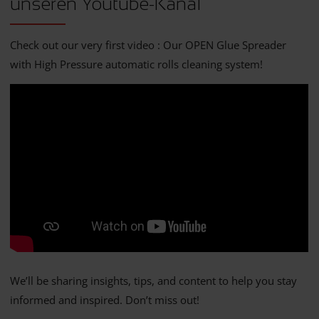
unseren Youtube-Kanal
Check out our very first video : Our OPEN Glue Spreader
with High Pressure automatic rolls cleaning system!
We’ll be sharing insights, tips, and content to help you stay
informed and inspired. Don’t miss out!