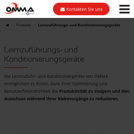
Kontakten Sie uns
Produkte
Leimzuführungs- und Konditionierungsgeräte
Leimzuführungs- und
Konditionierungsgeräte
Die Leimzufuhr- und Konditioniergeräte von OMMA
ermöglichen es Ihnen, dank ihrer Optimierung und
Benutzerfreundlichkeit die
Produktivität zu steigern und den
Ausschuss während Ihrer Klebevorgänge zu reduzieren.