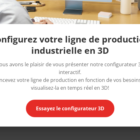
couvrez nos nouveautés :
pelliculeuses, lignes de
t de protection, rubans techniques
, et bien plus
nfigurez votre ligne de product
ction ou explorer de nouvelles opportunités
industrielle en 3D
e pour discuter de la façon dont nous pouvons
ous avons le plaisir de vous présenter notre configurateur 
interactif.
re et de collaborer. Nous avons hâte de vous
ncevez votre ligne de production en fonction de vos besoins
visualisez-la en temps réel en 3D!
Essayez le configurateur 3D