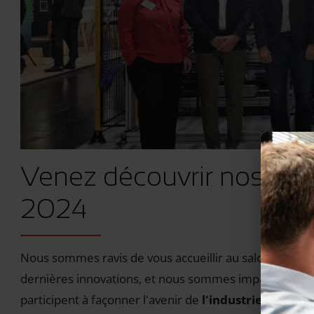
Venez découvrir nos pell
2024
Nous sommes ravis de vous accueillir au salon
Glasst
dernières innovations, et nous sommes impatients
participent à façonner l'avenir de
l'industrie du verre