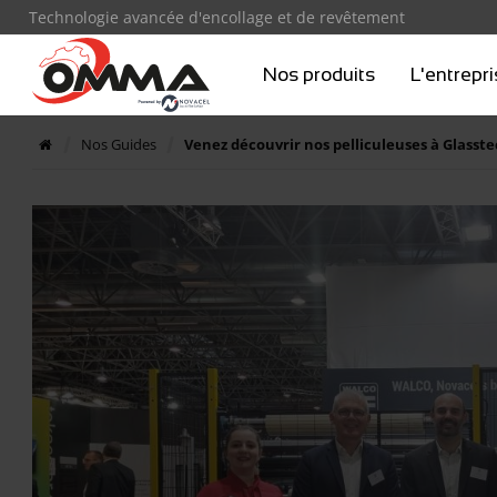
Technologie avancée d'encollage et de revêtement
Nos produits
L'entrepr
Nos Guides
Venez découvrir nos pelliculeuses à Glasste