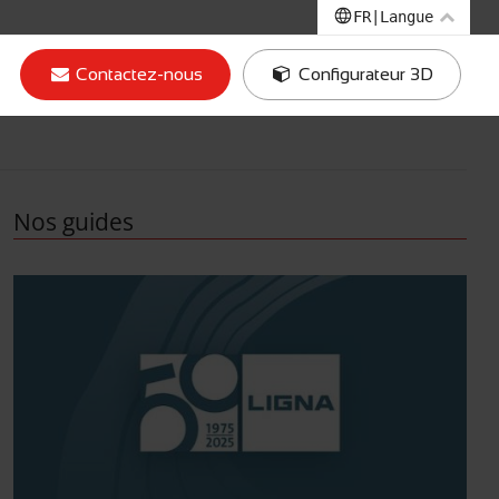
FR
|
Langue
EN
|
Anglais
Contactez-nous
Configurateur 3D
IT
|
Italien
DE
|
Allemand
FR
|
Français
Nos guides