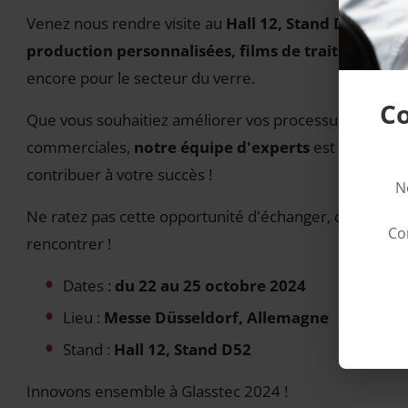
Venez nous rendre visite au
Hall 12, Stand D52
et dé
production personnalisées, films de traitement e
encore pour le secteur du verre.
Co
Que vous souhaitiez améliorer vos processus de produ
commerciales,
notre équipe d'experts
est disponibl
contribuer à votre succès !
N
Ne ratez pas cette opportunité d'échanger, d'apprend
Co
rencontrer !
Dates :
du 22 au 25 octobre 2024
Lieu :
Messe Düsseldorf, Allemagne
Stand :
Hall 12, Stand D52
Innovons ensemble à Glasstec 2024 !