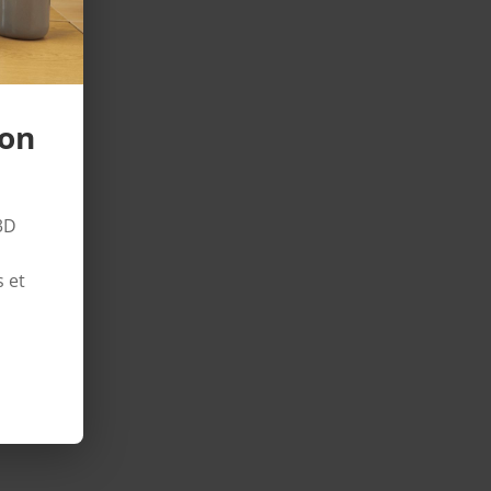
ion
3D
 et