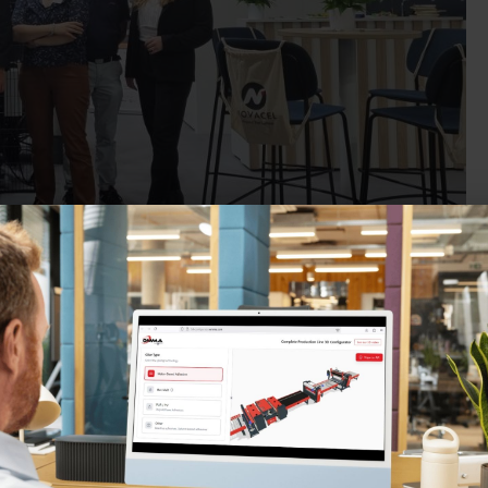
iculeuses à Glasstec
ec 2024
à Düsseldorf ! Cet événement met en avant les
 de vous montrer comment OMMA, WALCO et Novacel
.