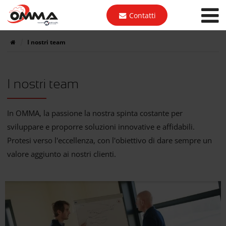
Contatti
I nostri team
I nostri team
In OMMA, la passione la nostra spinta costante per
sviluppare e proporre soluzioni innovative e affidabili.
Protesi verso l'eccellenza, con l'obiettivo di dare sempre un
valore aggiunto ai nostri clienti.