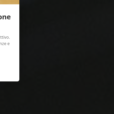
ione
ttivo.
enze e