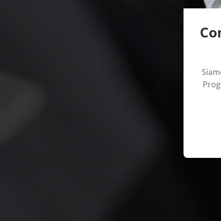
Con
Siamo
Proge