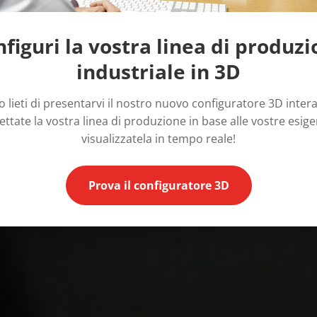
figuri la vostra linea di produz
industriale in 3D
 lieti di presentarvi il nostro nuovo configuratore 3D intera
ttate la vostra linea di produzione in base alle vostre esig
visualizzatela in tempo reale!
Prova il configuratore 3D