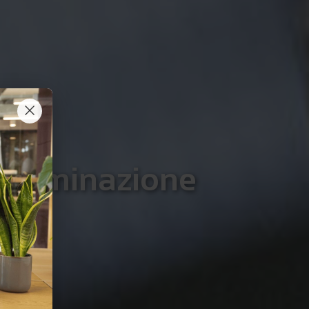
×
e laminazione