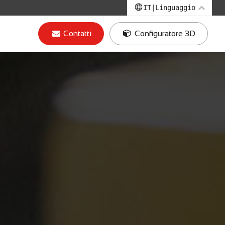
IT
|
Linguaggio
EN
|
Inglese
Contatti
Configuratore 3D
IT
|
Italiano
DE
|
Tedesco
FR
|
Francese