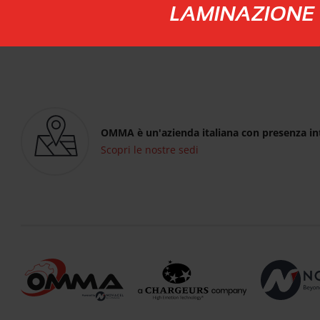
LAMINAZIONE
OMMA è un'azienda italiana con presenza in
Scopri le nostre sedi