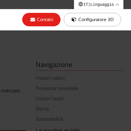
IT
|
Linguaggio
EN
|
Inglese
Contatti
Configuratore 3D
IT
|
Italiano
DE
|
Tedesco
FR
|
Francese
Navigazione
I nostri valori
Presenza mondiale
l mercato
I nostri team
Storia
Sostenibilità
Le nostre guide