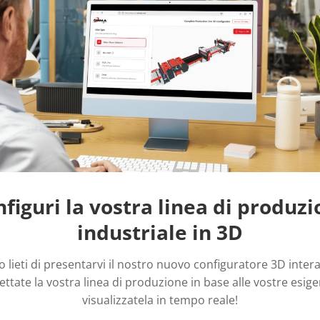
ne.
figuri la vostra linea di produz
 dell'esperienza quotidianamente acquisita nei dettagli; q
industriale in 3D
ogato.
 lieti di presentarvi il nostro nuovo configuratore 3D intera
nnovazione tecnologica per accrescere maniacalmente prest
ttate la vostra linea di produzione in base alle vostre esig
visualizzatela in tempo reale!