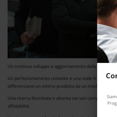
Un continuo sviluppo e aggiornamento della produzio
Con
Un perfezionamento costante e una reale trasposizione
differenziano un ottimo prodotto da un mediocre surr
Siamo
Una ricerca illuminata e attenta nei vari campi dell'i
Proge
affidabilità.