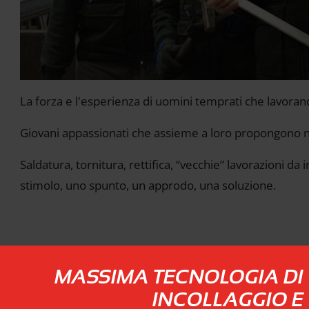
La forza e l'esperienza di uomini temprati che lavoran
Giovani appassionati che assieme a loro propongono nuo
Saldatura, tornitura, rettifica, “vecchie” lavorazioni d
stimolo, uno spunto, un approdo, una soluzione.
MASSIMA TECNOLOGIA DI
INCOLLAGGIO E