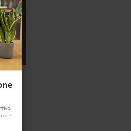
ione
uelli che
ttivo.
azioni e
enze e