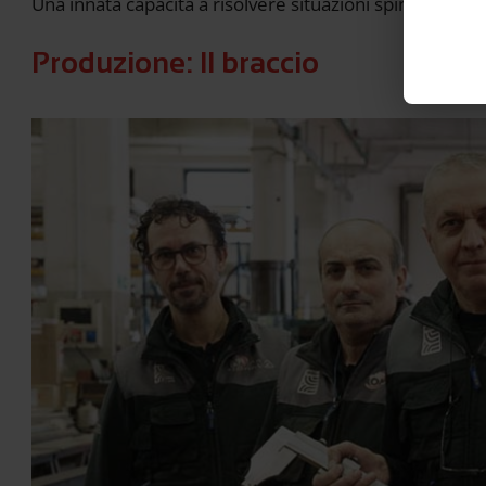
Una innata capacità a risolvere situazioni spinose, rich
Produzione: Il braccio