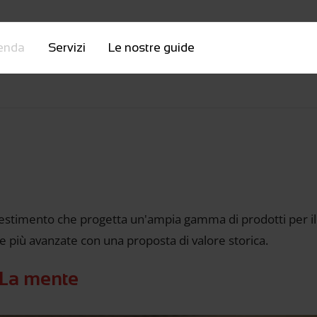
enda
Servizi
Le nostre guide
vestimento che progetta un'ampia gamma di prodotti per i
le più avanzate con una proposta di valore storica.
 La mente