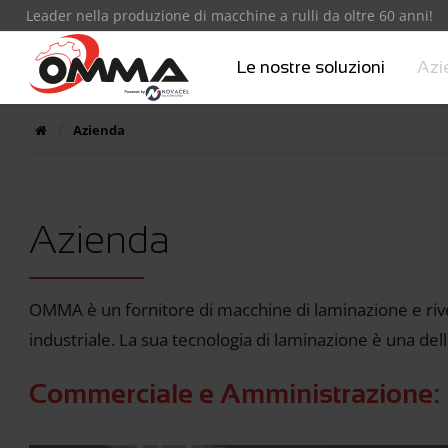
Leader nella produzione di macchine a rulli da oltre 60 anni!
Le nostre soluzioni
Azi
Azienda
Azienda
OMMA è un fornitore di macchine di laminazione e ri
industriale. La sua tecnologia di laminazione è una del
Commerciale e Amministrazione: