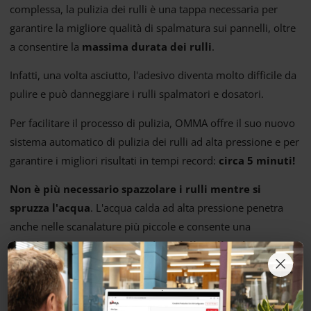
complessa, la pulizia dei rulli è una tappa necessaria per
garantire la migliore qualità di spalmatura sui pannelli, oltre
a consentire la
massima durata dei rulli
.
Infatti, una volta asciutto, l'adesivo diventa molto difficile da
pulire e può danneggiare i rulli spalmatori e dosatori.
Per facilitare il processo di pulizia, OMMA offre il suo nuovo
sistema automatico di pulizia dei rulli ad alta pressione e per
garantire i migliori risultati in tempi record:
circa 5 minuti!
Non è più necessario spazzolare i rulli mentre si
spruzza l'acqua
. L'acqua calda ad alta pressione penetra
anche nelle scanalature più piccole e consente una
dissoluzione rapida e completa delle colle a base
×
d'acqua
.
Una volta attivato il programma tramite il display digitale, il