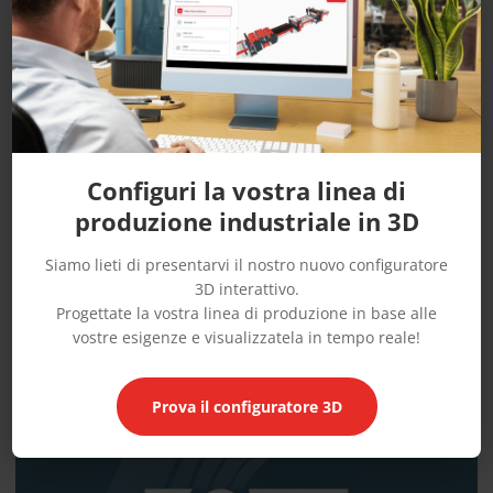
sistema di pulizia automatica OMMA pulisce i rulli
spruzzando acqua in una serie preimpostata di cicli, avanti e
indietro.
I getti si muovono automaticamente lungo i rulli e spruzzano
l'acqua in modo uniforme sulla loro superficie.
L'acqua di scarico e i residui prodotti vengono raccolti nella
Configuri la vostra linea di
vasca di scarico.
produzione industriale in 3D
Questa opzione è attualmente disponibile per il modello
Siamo lieti di presentarvi il nostro nuovo configuratore
OPEN
, la spalmatrice di colla a base acqua di fascia alta
3D interattivo.
Progettate la vostra linea di produzione in base alle
OMMA.
vostre esigenze e visualizzatela in tempo reale!
Le nostre guide
Prova il configuratore 3D