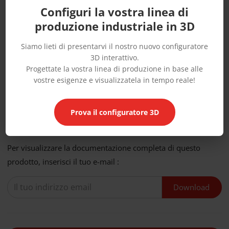
Opzioni principali del laminatore XPR
Configuri la vostra linea di
produzione industriale in 3D
Regolazione motorizzata dello spessore
Rulli di pressatura riscaldati
Siamo lieti di presentarvi il nostro nuovo configuratore
3D interattivo.
Ruote per spostamento
Progettate la vostra linea di produzione in base alle
Possibilità di utilizzare come laminatore: srotolatori
vostre esigenze e visualizzatela in tempo reale!
per bobine, taglio trasversale automatico,
riposizionamento automatico della carta dopo il taglio
Prova il configuratore 3D
Per visualizzare la documentazione completa di questo
prodotto, inserisci il tuo e-mail :
Download