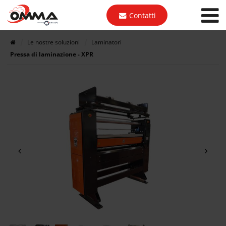
Contatti
Le nostre soluzioni
Laminatori
Pressa di laminazione - XPR