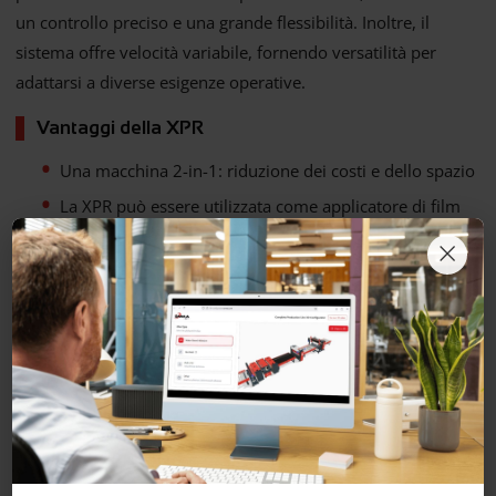
un controllo preciso e una grande flessibilità. Inoltre, il
sistema offre velocità variabile, fornendo versatilità per
adattarsi a diverse esigenze operative.
Vantaggi della XPR
Una macchina 2-in-1: riduzione dei costi e dello spazio
La XPR può essere utilizzata come applicatore di film
protettivo per la laminazione continua (senza taglio),
×
come nel caso della protezione di bobine di materiale
senza la necessità di tagliare le foglie.
La XPR può anche essere utilizzata nelle linee di
incollaggio e composizione per applicare materiali di
rivestimento (in formato foglio o bobina) su substrati
precedentemente incollati, con opzioni di applicazione
del film sulla parte superiore o su entrambe le facce.