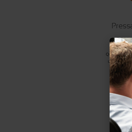
Pressa
XPR – Pres
Questa macch
un unico si
con