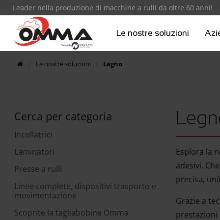
Leader nella produzione di macchine a rulli da oltre 60 anni!
Le nostre soluzioni
Azi
Le nostre soluzioni
Legno
Legn
Cerca per categoria
Incollatrici
Laminatori
Esplora la n
adesivi. Che
Presse a rulli
precisa, uni
Linee complete, dispositivi trasporto e
movimentazione
Grazie a tec
Scoprite la tagliabobine Omma
prestazioni 