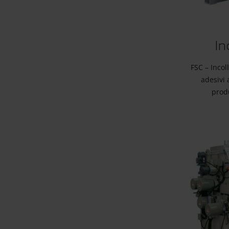
In
FSC – Incoll
adesivi 
produ