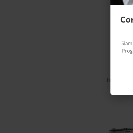
Con
L
Siamo
Proge
TX – Lamin
processo c
precisi
automa
l’integrazion
per l’uti