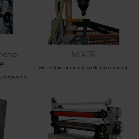
mono-
MIXER
e
Miscelatore automatico colle bicomponenti
nocomponente