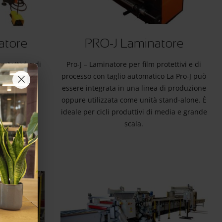
atore
PRO-J Laminatore
rotettivi e di
Pro-J – Laminatore per film protettivi e di
×
La Pro-Jet è
processo con taglio automatico La Pro-J può
lizzo stand-
essere integrata in una linea di produzione
ole e medie
oppure utilizzata come unità stand-alone. È
ideale per cicli produttivi di media e grande
scala.