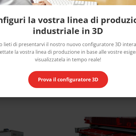
figuri la vostra linea di produz
industriale in 3D
aminatore TX
Trasporto 
 lieti di presentarvi il nostro nuovo configuratore 3D intera
movimentazi
ttate la vostra linea di produzione in base alle vostre esig
atore per film protettivi e di
visualizzatela in tempo reale!
on taglio automatico ad alta
one La TX, completamente
tizzata, è progettata per
Prova il configuratore 3D
e in linee di produzione oppure
lizzo come unità stand-alone.