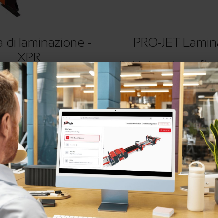
 di laminazione -
PRO-JET Lamin
XPR
Pro-Jet – Lamiantore per film p
processo con taglio manuale 
sa a rulli e laminatore 2-in-1
particolarmente adatta all’uti
ina unisce due funzionalità in
alone per produzioni di picc
stema innovativo di pressatura
dimensioni.
tinua e laminazione.