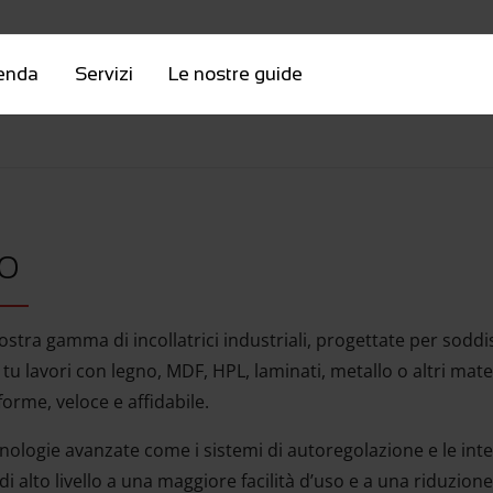
enda
Servizi
Le nostre guide
o
ostra gamma di incollatrici industriali, progettate per soddis
 tu lavori con legno, MDF, HPL, laminati, metallo o altri mat
forme, veloce e affidabile.
nologie avanzate come i sistemi di autoregolazione e le inte
di alto livello a una maggiore facilità d’uso e a una riduzion