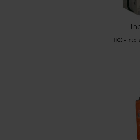
In
HGS – Incoll