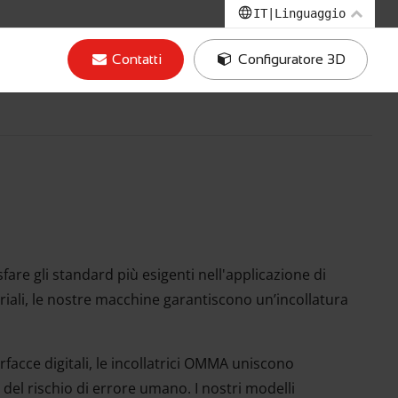
IT
|
Linguaggio
EN
|
Inglese
Contatti
Configuratore 3D
IT
|
Italiano
DE
|
Tedesco
FR
|
Francese
fare gli standard più esigenti nell'applicazione di
eriali, le nostre macchine garantiscono un’incollatura
rfacce digitali, le incollatrici OMMA uniscono
e del rischio di errore umano. I nostri modelli