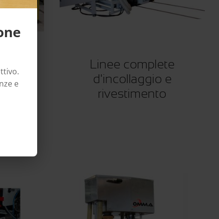
ione
e
Linee complete
ttivo.
one
d'incollaggio e
enze e
rivestimento